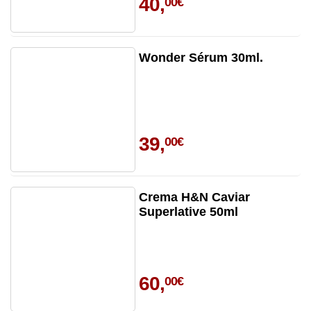
40,
00€
Wonder Sérum 30ml.
39,
00€
Crema H&N Caviar
Superlative 50ml
60,
00€